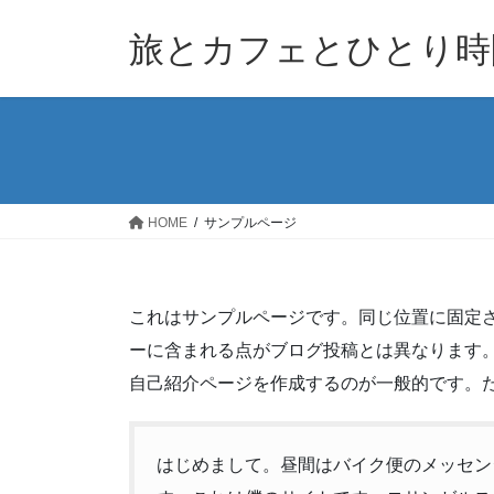
コ
ナ
ン
ビ
旅とカフェとひとり時
テ
ゲ
ン
ー
ツ
シ
へ
ョ
ス
ン
キ
に
ッ
移
HOME
サンプルページ
プ
動
これはサンプルページです。同じ位置に固定さ
ーに含まれる点がブログ投稿とは異なります
自己紹介ページを作成するのが一般的です。
はじめまして。昼間はバイク便のメッセン